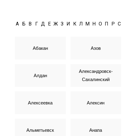
А
Б
В
Г
Д
Е
Ж
З
И
К
Л
М
Н
О
П
Р
С
Т
У
Абакан
Азов
Александровск-
Алдан
Сахалинский
Алексеевка
Алексин
Альметьевск
Анапа