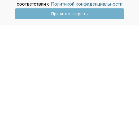
соответствии с
Политикой конфиденциальности
Профессия Агент
Принять и закрыть
коммерческий, cтатьи
на эту тему:
2026-02-25 11:48:33
Аттестат после девятого: всё, что
нужно знать об оценках, экзаменах и
подводных камнях
Вопросы об аттестате за 9 класс начинают волновать
задолго до последнего звонка. Как формируются
итоговые отметки? Что важнее — годовая оценка или
результат ОГЭ? Влияют ли на документ старые тройки
по рисованию? Разбираемся в системе оценивания,