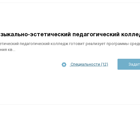
узыкально-эстетический педагогический колл
тический педагогический колледж готовит реализует программы сред
ия кв...
Специальности (12)
Задат