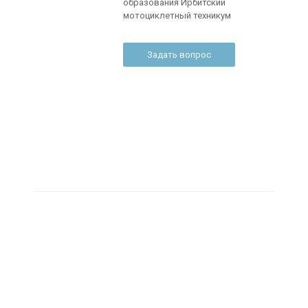
образования Ирбитский
мотоциклетный техникум
Задать вопрос