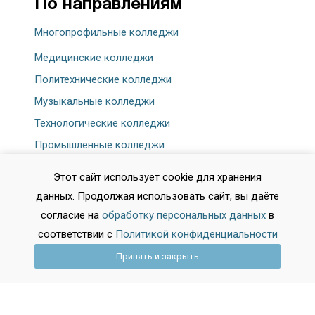
По направлениям
Многопрофильные колледжи
Медицинские колледжи
Политехнические колледжи
Музыкальные колледжи
Технологические колледжи
Промышленные колледжи
Отраслевые колледжи
Этот сайт использует cookie для хранения
Колледжи дизайна
данных. Продолжая использовать сайт, вы даёте
Колледжи транспорта
согласие на
обработку персональных данных
в
Педагогические колледжи
соответствии с
Политикой конфиденциальности
Аграрные колледжи
Принять и закрыть
Экономические колледжи
Колледжи искусств