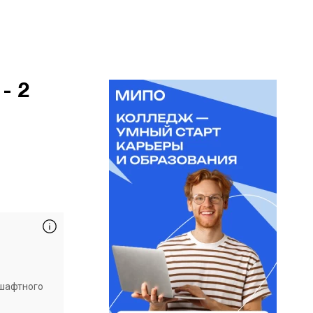
- 2
дшафтного