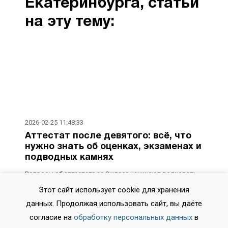
Екатеринбурга, статьи
на эту тему:
2026-02-25 11:48:33
Аттестат после девятого: всё, что
нужно знать об оценках, экзаменах и
подводных камнях
Вопросы об аттестате за 9 класс начинают волновать
задолго до последнего звонка. Как формируются
Этот сайт использует cookie для хранения
итоговые отметки? Что важнее — годовая оценка или
данных. Продолжая использовать сайт, вы даёте
результат ОГЭ? Влияют ли на документ старые тройки
по рисованию? Разбираемся в системе оценивания,
согласие на
обработку персональных данных
в
опираясь на актуальные нормативные документы и