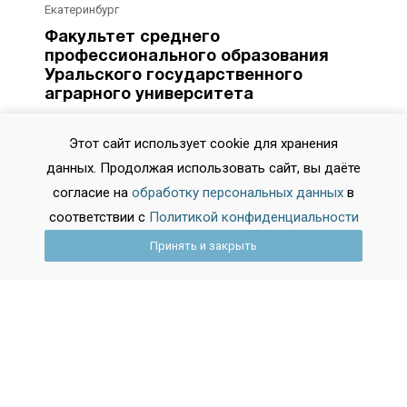
Екатеринбург
Факультет среднего
профессионального образования
Уральского государственного
аграрного университета
Факультет СПО УрГАУ ведет обучение специалистов
среднего звена для сельскохозяйственной отрасли
Этот сайт использует cookie для хранения
региона.На факультете ведется обучение по
данных. Продолжая использовать сайт, вы даёте
специальностям: Земельно-имущественные отношения
согласие на
обработку персональных данных
в
Техническ...
соответствии с
Политикой конфиденциальности
Принять и закрыть