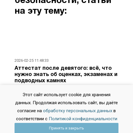
безопасности, cтатьи
на эту тему:
2026-02-25 11:48:33
Аттестат после девятого: всё, что
нужно знать об оценках, экзаменах и
подводных камнях
Вопросы об аттестате за 9 класс начинают волновать
Этот сайт использует cookie для хранения
задолго до последнего звонка. Как формируются
итоговые отметки? Что важнее — годовая оценка или
данных. Продолжая использовать сайт, вы даёте
результат ОГЭ? Влияют ли на документ старые тройки
согласие на
обработку персональных данных
в
по рисованию? Разбираемся в системе оценивания,
соответствии с
Политикой конфиденциальности
опираясь на актуальные нормативные документы и
реальную практику школ.
Принять и закрыть