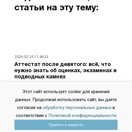
cтатьи на эту тему:
2026-02-25 11:48:33
Аттестат после девятого: всё, что
нужно знать об оценках, экзаменах и
подводных камнях
Вопросы об аттестате за 9 класс начинают волновать
Этот сайт использует cookie для хранения
задолго до последнего звонка. Как формируются
итоговые отметки? Что важнее — годовая оценка или
данных. Продолжая использовать сайт, вы даёте
результат ОГЭ? Влияют ли на документ старые тройки
согласие на
обработку персональных данных
в
по рисованию? Разбираемся в системе оценивания,
опираясь на актуальные нормативные документы и
соответствии с
Политикой конфиденциальности
реальную практику школ.
Принять и закрыть