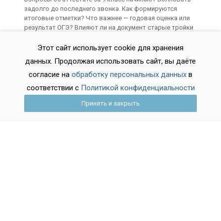
задолго до последнего звонка. Как формируются
итоговые отметки? Что важнее — годовая оценка или
результат ОГЭ? Влияют ли на документ старые тройки
по рисованию? Разбираемся в системе оценивания,
опираясь на актуальные нормативные документы и
Этот сайт использует cookie для хранения
реальную практику школ.
данных. Продолжая использовать сайт, вы даёте
согласие на
обработку персональных данных
в
2026-02-18 11:54:25
соответствии с
Политикой конфиденциальности
Из колледжа в университет: новая
Принять и закрыть
реальность поступления-2026. Что
изменилось и как использовать свой
шанс
Система высшего образования разворачивается лицом
к выпускникам колледжей. Раньше путь «колледж —
вуз» считался уделом тех, кто не решился идти в 10-й
класс. Сегодня это осознанная стратегия, дающая
ощутимые преимущества. Особенно с учетом
изменений, которые вступят в силу с 1 сентября 2026
года. Разбираемся, как теперь устроен переход, в каких
случаях можно забыть про ЕГЭ и где искать вузы,
готовые зачесть ваши дипломные работы как уже