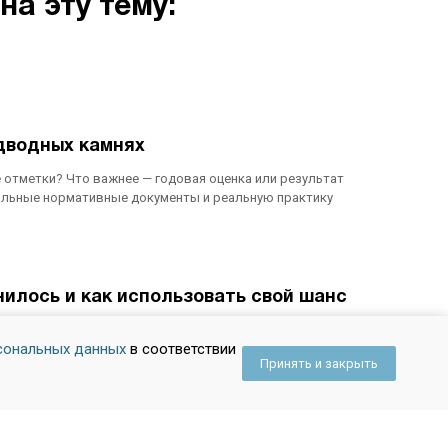
а эту тему:
одводных камнях
 отметки? Что важнее — годовая оценка или результат
уальные нормативные документы и реальную практику
нилось и как использовать свой шанс
тался уделом тех, кто не решился идти в 10-й класс.
сональных данных
в соответствии
т в силу с 1 сентября 2026 года. Разбираемся, как
Принять и закрыть
мные работы как уже пройденный материал.