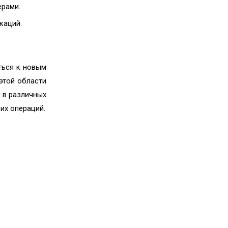
ерами.
каций.
ться к новым
этой области
 в различных
их операций.