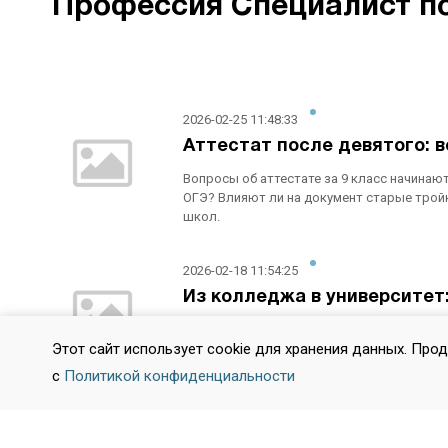
Профессия Специалист по 
2026-02-25 11:48:33
Аттестат после девятого: в
Вопросы об аттестате за 9 класс начинаю
ОГЭ? Влияют ли на документ старые трой
школ.
2026-02-18 11:54:25
Из колледжа в университет:
Система высшего образования разворачива
Этот сайт использует cookie для хранения данных. Про
Сегодня это осознанная стратегия, дающая
теперь устроен переход, в каких случаях
с
Политикой конфиденциальности
2026-02-11 10:59:21