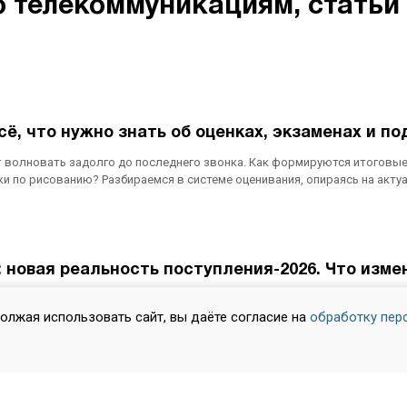
телекоммуникациям, cтатьи н
сё, что нужно знать об оценках, экзаменах и п
т волновать задолго до последнего звонка. Как формируются итоговые
ки по рисованию? Разбираемся в системе оценивания, опираясь на акт
 новая реальность поступления-2026. Что изме
ется лицом к выпускникам колледжей. Раньше путь «колледж — вуз» счи
должая использовать сайт, вы даёте согласие на
обработку пер
 ощутимые преимущества. Особенно с учетом изменений, которые вступя
 можно забыть про ЕГЭ и где искать вузы, готовые зачесть ваши дипло