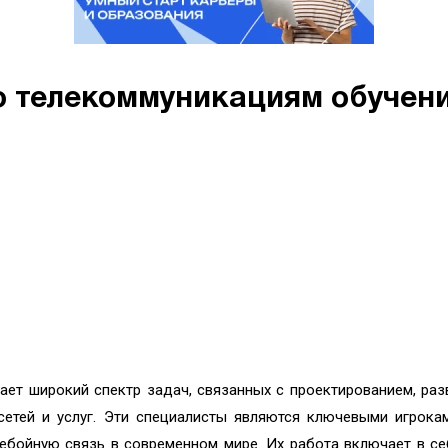
 телекоммуникациям обучени
ет широкий спектр задач, связанных с проектированием, раз
етей и услуг. Эти специалисты являются ключевыми игрока
ребойную связь в современном мире. Их работа включает в се