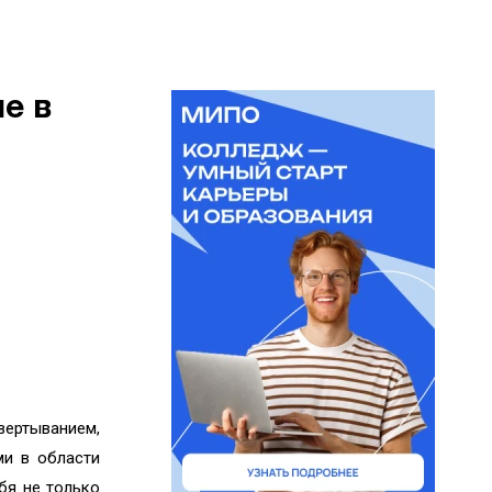
е в
вертыванием,
ми в области
бя не только