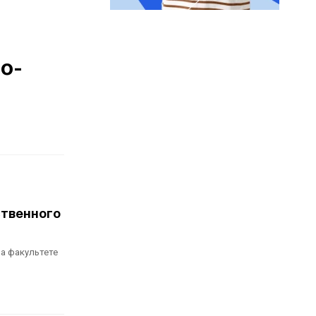
о-
ственного
На факультете