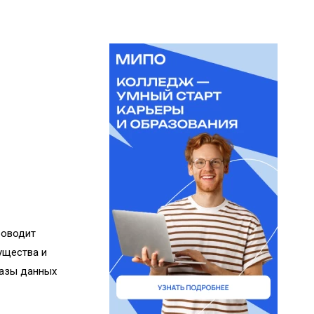
роводит
ущества и
базы данных