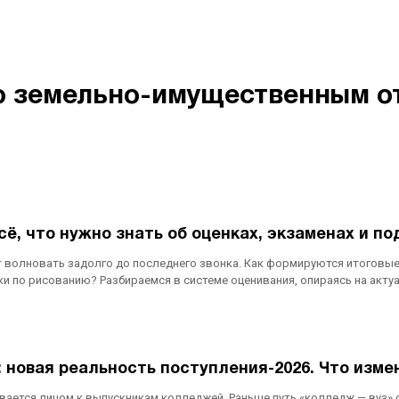
 земельно-имущественным от
сё, что нужно знать об оценках, экзаменах и п
т волновать задолго до последнего звонка. Как формируются итоговые
ки по рисованию? Разбираемся в системе оценивания, опираясь на акт
 новая реальность поступления-2026. Что изме
ется лицом к выпускникам колледжей. Раньше путь «колледж — вуз» счи