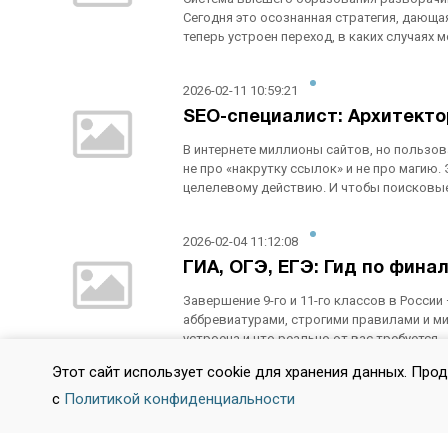
Сегодня это осознанная стратегия, дающая
теперь устроен переход, в каких случаях
2026-02-11 10:59:21
SEO-специалист: Архитектор
В интернете миллионы сайтов, но пользов
не про «накрутку ссылок» и не про магию. 
целелевому действию. И чтобы поисковые
2026-02-04 11:12:08
ГИА, ОГЭ, ЕГЭ: Гид по фин
Завершение 9-го и 11-го классов в Росси
аббревиатурами, строгими правилами и ми
устроена и что реально от вас требуется.
Этот сайт использует cookie для хранения данных. Про
2026-01-28 07:51:18
с
Политикой конфиденциальности
Медаль «За особые успехи в