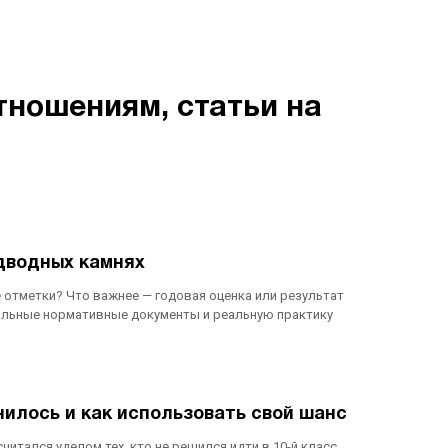
ношениям, cтатьи на
одводных камнях
 отметки? Что важнее — годовая оценка или результат
уальные нормативные документы и реальную практику
нилось и как использовать свой шанс
тался уделом тех, кто не решился идти в 10-й класс.