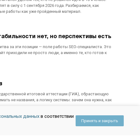
т в силу с 1 сентября 2026 года. Разбираемся, как
мные работы как уже пройденный материал.
табильности нет, но перспективы есть
итва за эти позиции — поле работы SEO-специалиста. Это
айт приходили не просто люди, а именно те, кто готов к
в
осударственной итоговой аттестации (ГИА), обрастающую
ть не названия, а логику системы: зачем она нужна, как
сональных данных
в соответствии
Принять и закрыть
но неоправданная нагрузка?