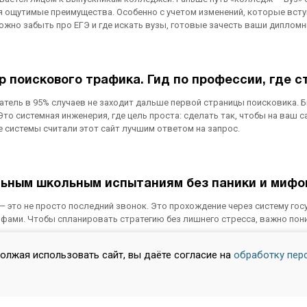
 ощутимые преимущества. Особенно с учетом изменений, которые вступя
 можно забыть про ЕГЭ и где искать вузы, готовые зачесть ваши дипло
 поискового трафика. Гид по профессии, где с
атель в 95% случаев не заходит дальше первой страницы поисковика. Б
Это системная инженерия, где цель проста: сделать так, чтобы на ваш с
 системы считали этот сайт лучшим ответом на запрос.
альным школьным испытаниям без паники и мифо
и — это не просто последний звонок. Это прохождение через систему г
фами. Чтобы спланировать стратегию без лишнего стресса, важно понима
должая использовать сайт, вы даёте согласие на
обработку пер
 учении»: Стратегическая цель или красивая, 