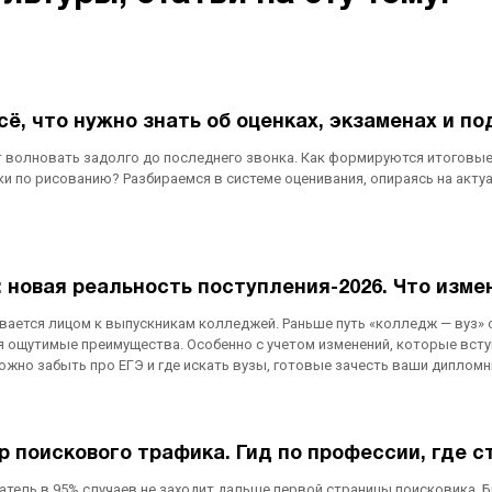
сё, что нужно знать об оценках, экзаменах и п
т волновать задолго до последнего звонка. Как формируются итоговые
ки по рисованию? Разбираемся в системе оценивания, опираясь на акт
 новая реальность поступления-2026. Что изме
ется лицом к выпускникам колледжей. Раньше путь «колледж — вуз» счи
 ощутимые преимущества. Особенно с учетом изменений, которые вступя
 можно забыть про ЕГЭ и где искать вузы, готовые зачесть ваши дипло
 поискового трафика. Гид по профессии, где с
атель в 95% случаев не заходит дальше первой страницы поисковика. Б