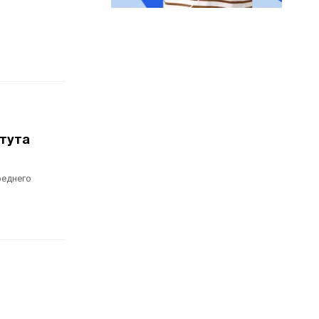
тута
реднего