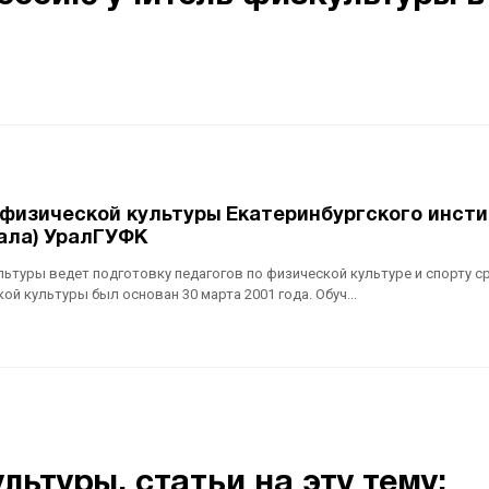
физической культуры Екатеринбургского инсти
ала) УралГУФК
ьтуры ведет подготовку педагогов по физической культуре и спорту с
й культуры был основан 30 марта 2001 года. Обуч...
ьтуры, cтатьи на эту тему: