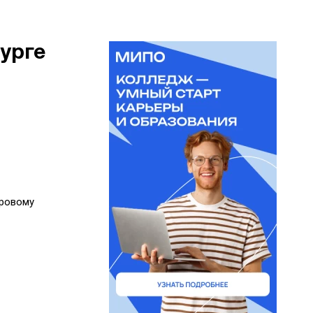
урге
оровому