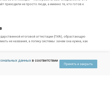
айт приходили не просто люди, а именно те, кто готов к
в
осударственной итоговой аттестации (ГИА), обрастающую
ть не названия, а логику системы: зачем она нужна, как
сональных данных
в соответствии
Принять и закрыть
но неоправданная нагрузка?
обые успехи в учении» — более строгий и
совершенства, своеобразным «золотым билетом» в
ие и какую реальную пользу оно приносит.