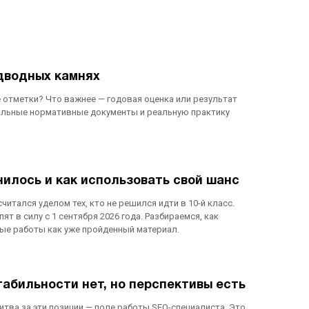
одводных камнях
 отметки? Что важнее — годовая оценка или результат
уальные нормативные документы и реальную практику
нилось и как использовать свой шанс
тался уделом тех, кто не решился идти в 10-й класс.
т в силу с 1 сентября 2026 года. Разбираемся, как
мные работы как уже пройденный материал.
табильности нет, но перспективы есть
итва за эти позиции — поле работы SEO-специалиста. Это