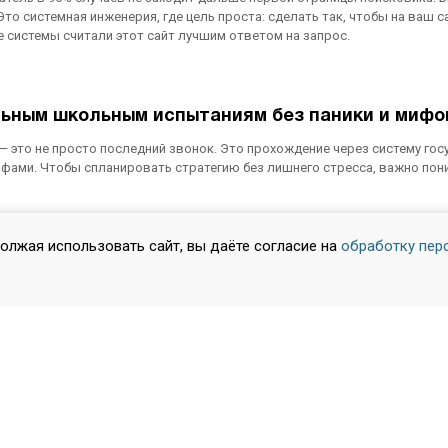
Это системная инженерия, где цель проста: сделать так, чтобы на ваш с
 системы считали этот сайт лучшим ответом на запрос.
альным школьным испытаниям без паники и мифо
и — это не просто последний звонок. Это прохождение через систему г
фами. Чтобы спланировать стратегию без лишнего стресса, важно понима
должая использовать сайт, вы даёте согласие на
обработку пер
 учении»: Стратегическая цель или красивая, 
 школах с 2014 года не существует. На смену ей пришла награда «За ос
в общественном сознании медаль осталась символом академического 
 деле? Давайте разберемся, какой ценой сегодня достигается это отлич