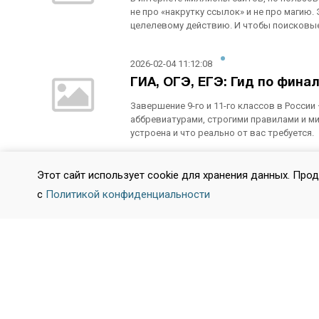
не про «накрутку ссылок» и не про магию. 
целелевому действию. И чтобы поисковые
2026-02-04 11:12:08
ГИА, ОГЭ, ЕГЭ: Гид по фин
Завершение 9-го и 11-го классов в Росси
аббревиатурами, строгими правилами и ми
устроена и что реально от вас требуется.
2026-01-28 07:51:18
Этот сайт использует cookie для хранения данных. Про
Медаль «За особые успехи в
с
Политикой конфиденциальности
Официально «золотой медали» в российских
формализованный знак отличия. Однако 
успешное будущее. Но так ли это на самом