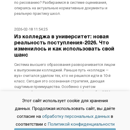
по рисованию? Разбираемся в системе оценивания,
опираясь на актуальные нормативные документы и
реальную практику школ.
2026-02-18 11:54:25
Из колледжа в университет: новая
реальность поступления-2026. Что
изменилось и как использовать свой
шанс
Система высшего образования разворачивается лицом
к выпускникам колледжей. Раньше путь «колледж —
вуз» считался уделом тех, кто не решился идти в 10-й
класс. Сегодня это осознанная стратегия, дающая
ощутимые преимущества. Особенно с учетом
изменений, которые вступят в силу с 1 сентября 2026
года. Разбираемся, как теперь устроен переход, в каких
Этот сайт использует cookie для хранения
случаях можно забыть про ЕГЭ и где искать вузы,
данных. Продолжая использовать сайт, вы даёте
готовые зачесть ваши дипломные работы как уже
пройденный материал.
согласие на
обработку персональных данных
в
соответствии с
Политикой конфиденциальности
2026-02-11 10:59:21