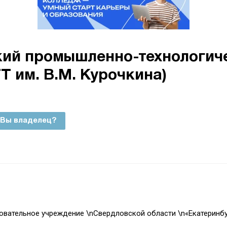
ий промышленно-технологиче
Т им. В.М. Курочкина)
Вы владелец?
вательное учреждение \nСвердловской области \n«Екатеринбу