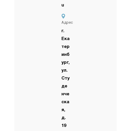
u
Адрес
г.
Ека
тер
инб
ург,
ул.
Сту
де
нче
ска
я,
д.
19