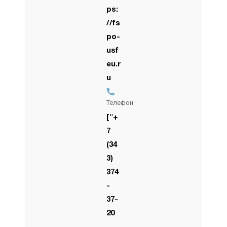
ps:
//fs
po-
usf
eu.r
u
Телефон
["+
7
(34
3)
374
-
37-
20