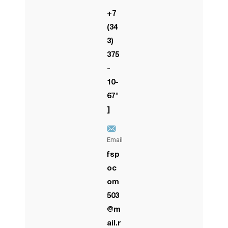
+7
(34
3)
375
-
10-
67"
]
Email
fsp
oc
om
503
@m
ail.r